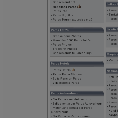
-
Griekenland.net
Lefkes 
-
Het eiland Paros
-
Paros 
-
Paros Info
-
Simitz
-
Paros Nightlife
-
Paros 
-
Polos Tours (excursies e.d.)
Livadia
Paros Foto's
-
Paros 
-
Greeka.com Photos
-
Paros 
-
Meer dan 1000 Paros foto's
-
Paros 
-
Paros Photos
-
Trekearth Photos
-
Griekenlandsite Janice+rijn
Marpiss
-
Marpis
Paros Hotels
-
Paros Hotels
Naouss
-
Paros Rodia Studios
-
Zefi H
-
Sofia Pension Paros
-
Paros 
-
Villa Isabella Paros
-
Paros H
-
Paros 
Paros Autoverhuur
-
Paros 
-
Paros 
-
Car Rentals.net Autoverhuur
-
Paros 
-
Ballos rent a car Paros Autoverhuur
-
Paros 
-
Motor Land Rent a car Paros
-
Hotel 
autoverhuur
-
Kalyps
-
Car Rental in Paros - Paros