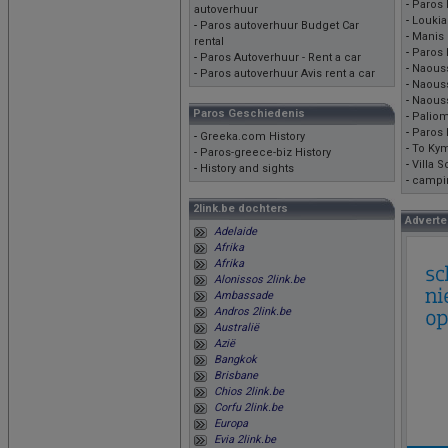
-
Paros 
autoverhuur
-
Loukia
-
Paros autoverhuur Budget Car
-
Manis
rental
-
Paros 
-
Paros Autoverhuur - Rent a car
-
Naouss
-
Paros autoverhuur Avis rent a car
-
Naous
-
Naouss
Paros Geschiedenis
-
Palio
-
Paros 
-
Greeka.com History
-
To Ky
-
Paros-greece-biz History
-
Villa 
-
History and sights
-
campi
2link.be dochters
Adverte
Adelaide
Afrika
Afrika
Alonissos 2link.be
Ambassade
Andros 2link.be
Australië
Azië
Bangkok
Brisbane
Chios 2link.be
Corfu 2link.be
Europa
Evia 2link.be