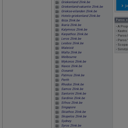
Griekenland 2link.be
Griekenland-vakantie 2link.be
Griekse-eilanden 2link.be
Hotels-griekenland 2link.be
Paros 
Ibiza 2link.be
Ikaria 2link.be
-
A Prop
Kalymnos 2link.be
-
Kastro
Karpathos 2link.be
-
Paros 
Leros 2link.be
-
Paros 
Lesbos 2link.be
-
Scopas
Maleisië
-
Simitzi
Malta 2link.be
Melbourne
Mykonos 2link.be
Naxos 2link.be
Oceanië
Patmos 2link.be
Perth
Rhodos 2link.be
Samos 2link.be
Santorini 2link.be
Sardinie 2link.be
Sifnos 2link.be
Singapore
Skiathos 2link.be
Skopelos 2link.be
Sydney
Syros 2link.be