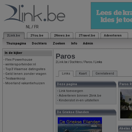
NL
/
FR
2Link.be
2You.be
2News.be
2Travel.be
Adverteren
Thuispagina
Dochters
Zoeken
Info
Admin
In de kijker
Paros
-
Flex Powerhouse
2Link.be
/
Dochters
/
Paros
/ Links
-
wintersportvinder.nl
-
Top3 Vlaamse datingsites
Links
Kaart
Gerelateerd
-
Geld lenen zonder vragen
-
Testaankoop
-
Moerland vakantiehuizen
Deze pagina
Paros R
-
Link toevoegen
-
Adverteren binnen 2link.be
-
Kinderslot in-en uitstellen
De Griekse Eilanden
Abelas 