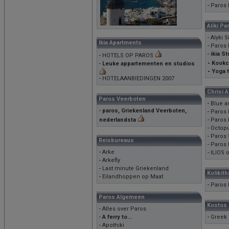
-
Paros 
Aliki Pa
-
Alyki S
Ikia Apartments
-
Paros 
-
ikia S
-
HOTELS OP PAROS
-
Kookcu
-
Leuke appartementen en studios
-
Yoga h
-
HOTELAANBIEDINGEN 2007
Chrisi A
Paros Veerboten
-
Blue a
-
paros, Griekenland Veerboten,
-
Paros 
nederlandsta
-
Paros 
-
Octopu
-
Paros 
Reisbureaus
-
Paros 
-
Arke
-
ILIOS 
-
Arkefly
-
Last minute Griekenland
Kolibit
-
Eilandhoppen op Maat
-
Paros 
Paros Algemeen
Kostos
-
Alles over Paros
-
A ferry to...
-
Greek 
-
Apothiki